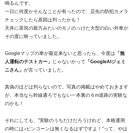
鳴るんです。
一日に何度かそんなことが有ったので、店先の防犯カメラ
チェックしたら原因は判ったかも！
天井に茶筒の親方みたいのモノのっけた大型の白い外車が
その度に映っていました。
Googleマップの車が最近来ないと思ったら、今度は
「無
人運転のテストカー」
じゃないかって
「GoogleAIジェミ
ニさん」
が言っていました。
真偽のほどは判らないので。写真の掲載はやめておきます
が、本当なら幹線通ろでもない一本裏の６m道路の実験な
のかも！
それにしても、”実験のうちだけだろうけれど、本格運用
の時には♪ピンコーンは無くなるはずですよ！”って、やは