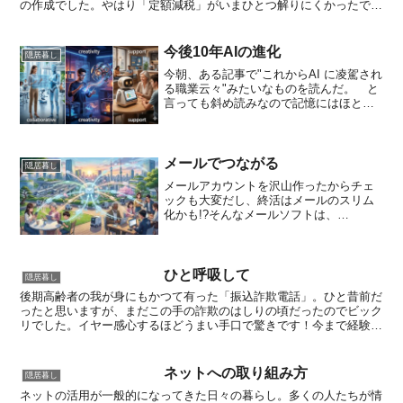
の作成でした。やはり「定額減税」がいまひとつ解りにくかったです
ね。前にも書きましたが、私一人の分だけなのか、配偶...
今後10年AIの進化
隠居暮し
今朝、ある記事で"これからAI に凌駕され
る職業云々"みたいなものを読んだ。 と
言っても斜め読みなので記憶にはほとん
ど残っていません(*_*;そんな記事からの
思い付きで、私はAI に"今後10年くらい
の間にAIの進化によって不要になる職業
を...
メールでつながる
隠居暮し
メールアカウントを沢山作ったからチェ
ックも大変だし、終活はメールのスリム
化かも!?そんなメールソフトは、
「thunderbird」（無料）を使わせてもら
っています。そんなメールの設定が数日
前狂ってきたみたいで、またまた「ジェ
ミニさん」のお世...
ひと呼吸して
隠居暮し
後期高齢者の我が身にもかつて有った「振込詐欺電話」。ひと昔前だ
ったと思いますが、まだこの手の詐欺のはしりの頃だったのでビック
リでした。イヤー感心するほどうまい手口で驚きです！今まで経験し
たことのないくらい胃袋がねじれたかと思うほどでした！今...
ネットへの取り組み方
隠居暮し
ネットの活用が一般的になってきた日々の暮らし。多くの人たちが情