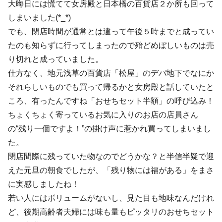
大晦日には慌てて女房殿と日本橋の百貨店２か所も回って
しまいました(*_*)
でも、閉店時間が通常とは違って午後５時までと成ってい
たのも知らずに行ってしまったので殆どめぼしいものは売
り切れと成っていました。
仕方なく、地元浅草の百貨店「松屋」のデパ地下でなにか
それらしいものでも買って帰るかと女房殿と話していたと
ころ、有ったんですね「おせちセット半額」の呼び込み！
ちょくちょく寄っているお気に入りのお店の店員さん
の“残り一個ですよ！”の掛け声に惹かれ買ってしまいまし
た。
閉店間際に残っていた物なのでどうかな？と半信半疑で迎
えた元旦の朝食でしたが、「残り物には福がある」をまさ
に実感しましたね！
若い人にはボリュームがないし、見た目も地味なんだけれ
ど、後期高齢者夫婦には味も量もピッタリのおせちセット