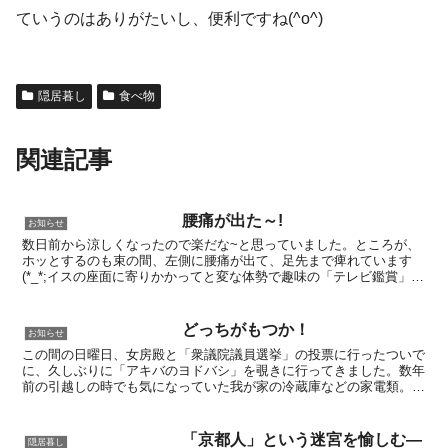
ていうのはありがたいし、便利ですね(^o^)
隠居暮し
食べ物
関連記事
腰痛が出た～!
お知らせ
数日前から涼しくなったので楽だな~と思っていました。ところが、
ホッとするのも束の間、左側に腰痛が出て、足先まで痺れています
(*_*;イスの座面に寄りかかってと変な体勢で趣味の「テレビ鑑賞」し
ていたからか、目の霞だけではなく、腰痛迄・・・(´...
どっちがもつか！
お知らせ
この間の日曜日、女房殿と「衆議院議員選挙」の投票に行ったついで
に、久しぶりに「アキバのヨドバシ」を覗きに行ってきました。数年
前の引越しの時でも気になっていた我が家の冷蔵庫などの家電類。家
電も物に依って違うけれど、利用期間は7年から10年位が...
「京都人」という迷宮を愉しむ―
隠居暮し