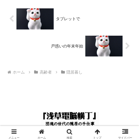
タブレットで
戸惑いの年末年始
ホーム
高齢者
隠居暮し
© 2024 浅草電脳横丁.
メニュー
ホーム
検索
トップ
サイドバー