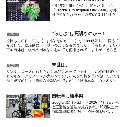
2014年3月6日（木）に買ったDELLの
「Graphic Pro Insprion One 2330」が昨
日で卒業となった。昨年の10月14日で
Microsoftでのサポート終了を1年間無償延
長して使っていたけれど、ついに終わり
がきたみた...
“らしさ”は死語なのか～！
お知らせ
今日もこの件（“らしさ”は死語なのか～！）を「chatGPT」に問うて
みました。結論的には、以下のようなものでした。「らしさ」という
言葉自体は、現代の日本語においても使用されていますが、その意味
や使われ方は変化しています。特に「男らしさ」や...
来世は。
隠居暮し
サンタクロースに成りたいと本当に思っています！じい様の世迷いご
とですが、クリスマスが大好きすぎてそんな幻想を思い描いています
ね！現実的には、無理な相談なのですが、「勝虫本舗」の店内をクリ
スマスデコレーションにして楽しんでいます。家族の者は冷...
自転車も軽車両
お知らせ
GoogleAIによれば、「2026年4月1日から
改正道路交通法が施行され、16歳以上の
自転車運転者に対し、信号無視やスマホ
ながら運転などの違反に「青切符（交通
反則通告制度）」が導入されます。約113
種類の違反が対象となり、3,000円から...