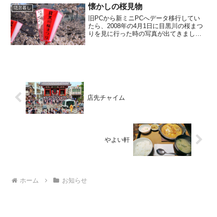
懐かしの桜見物
隠居暮し
旧PCから新ミニPCへデータ移行してい
たら、2008年の4月1日に目黒川の桜まつ
りを見に行った時の写真が出てきまし
た。 明り取りを兼ねた「ぼんぼり」に
は、『振り込め詐欺にご用心！』とあり
ますが、20年近く前のモノにも注意書き
があったとはびっ...
店先チャイム
やよい軒
ホーム
お知らせ