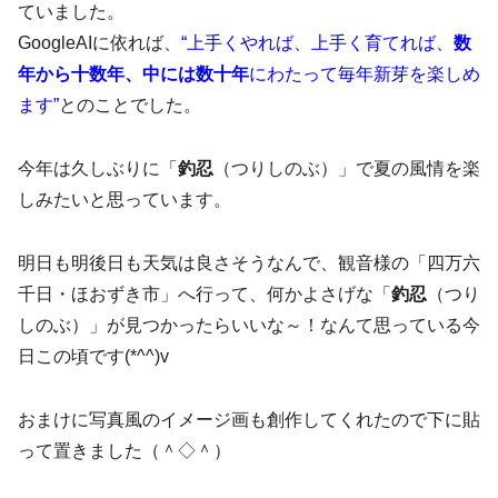
ていました。
GoogleAIに依れば、
“上手くやれば、上手く育てれば、
数
年から十数年、中には数十年
にわたって毎年新芽を楽しめ
ます”
とのことでした。
今年は久しぶりに「
釣忍
（つりしのぶ）」で夏の風情を楽
しみたいと思っています。
明日も明後日も天気は良さそうなんで、観音様の「四万六
千日・ほおずき市」へ行って、何かよさげな「
釣忍
（つり
しのぶ）」が見つかったらいいな～！なんて思っている今
日この頃です(*^^)v
おまけに写真風のイメージ画も創作してくれたので下に貼
って置きました（＾◇＾）