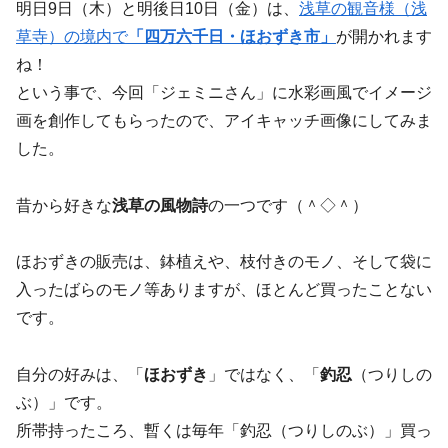
明日9日（木）と明後日10日（金）は、
浅草の観音様（浅
草寺）の境内で
「四万六千日・ほおずき市」
が開かれます
ね！
という事で、今回「ジェミニさん」に水彩画風でイメージ
画を創作してもらったので、アイキャッチ画像にしてみま
した。
昔から好きな
浅草の風物詩
の一つです（＾◇＾）
ほおずきの販売は、鉢植えや、枝付きのモノ、そして袋に
入ったばらのモノ等ありますが、ほとんど買ったことない
です。
自分の好みは、「
ほおずき
」ではなく、「
釣忍
（つりしの
ぶ）」です。
所帯持ったころ、暫くは毎年「釣忍（つりしのぶ）」買っ