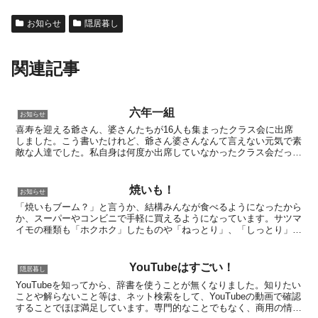
お知らせ
隠居暮し
関連記事
六年一組
お知らせ
喜寿を迎える爺さん、婆さんたちが16人も集まったクラス会に出席
しました。こう書いたけれど、爺さん婆さんなんて言えない元気で素
敵な人達でした。私自身は何度か出席していなかったクラス会だった
ので、２０数年ぶりに会う面々でした懐かしい人たち、見覚...
焼いも！
お知らせ
「焼いもブーム？」と言うか、結構みんなが食べるようになったから
か、スーパーやコンビニで手軽に買えるようになっています。サツマ
イモの種類も「ホクホク」したものや「ねっとり」、「しっとり」な
どと種類は豊富で、値段もまちまちですが、巷で買える「焼...
YouTubeはすごい！
隠居暮し
YouTubeを知ってから、辞書を使うことが無くなりました。知りたい
ことや解らないこと等は、ネット検索をして、YouTubeの動画で確認
することでほぼ満足しています。専門的なことでもなく、商用の情報