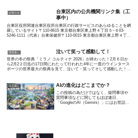
でもない「隠居の道楽」程度の事なら十分満足...
台東区内の公共機関リンク集（工
お知らせ
事中）
台東区役所関連台東区役所台東区の行政サービスのあらゆることを網
羅しているサイト〒110-8615 東京都台東区東上野４丁目５−６03-
5246-1111（代表）台東保健所〒110-0015 東京都台東区東上野４丁目
２２−８ 台東区健康センタ...
泣いて笑って感動して！
隠居暮し
世界の冬の祭典「ミラノ コルティナ 2026」が終わった！2月６日か
ら2月2２日迄の17日間にわたって行われた4年に一度のウインタース
ポーツの世界最大の祭典を見て、泣いて・笑ってそして感動した！始
まるまではそれほど興味もなかったし、知り合い...
AIの進化はどこまでか？
隠居暮し
この投稿の為だけではなく、疑問事項や
質問事項などに関してもほぼ連日、
「GoogleのAI（Gemini）」にはお世話に
なっています。とても便利で大助かりで
すが、このままただ便利だと喜んでいて
良いのかな・・・とも思ってはいます。
そこで、「Go...