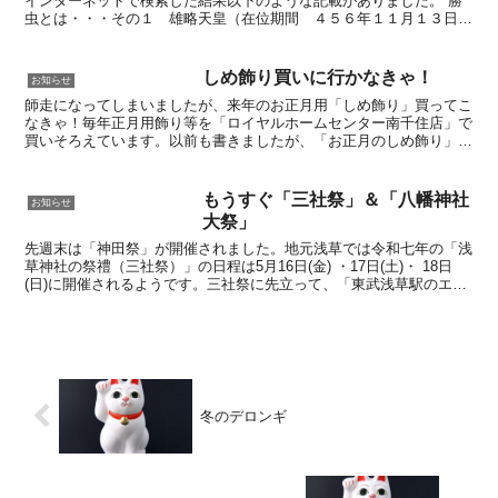
インターネットで検索した結果以下のような記載がありました。 勝
虫とは・・・その１ 雄略天皇（在位期間 ４５６年１１月１３日
～ ４７９年 ８月 ７日）が吉野に狩に出かけた時、腕を...
しめ飾り買いに行かなきゃ！
お知らせ
師走になってしまいましたが、来年のお正月用「しめ飾り」買ってこ
なきゃ！毎年正月用飾り等を「ロイヤルホームセンター南千住店」で
買いそろえています。以前も書きましたが、「お正月のしめ飾り」に
は【笑門】の木札付きがお気に入りなんで、売り切れないう...
もうすぐ「三社祭」＆「八幡神社
お知らせ
大祭」
先週末は「神田祭」が開催されました。地元浅草では令和七年の「浅
草神社の祭禮（三社祭）」の日程は5月16日(金) ・17日(土)・ 18日
(日)に開催されるようです。三社祭に先立って、「東武浅草駅のエキ
ミセ」では、5月1日から三社祭の最終日の...
冬のデロンギ