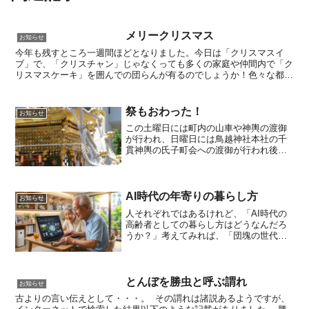
メリークリスマス
お知らせ
今年も残すところ一週間ほどとなりました。今日は「クリスマスイ
ブ」で、「クリスチャン」じゃなくっても多くの家庭や仲間内で「ク
リスマスケーキ」を囲んでの団らんが有るのでしょうか！色々な都合
で「一人ぼっちのクリスマス」もこれはこれで有りなのかもし...
祭もおわった！
お知らせ
この土曜日には町内の山車や神輿の渡御
が行われ、日曜日には鳥越神社本社の千
貫神輿の氏子町会への渡御が行われ後半
の雨には残念だったけれど無事に祭礼の
神輿渡御が終わった。生まれも育ちも浅
草地域のご隠居爺さんは、この時期にな
るとワクワクしたもので、...
AI時代の年寄りの暮らし方
お知らせ
人それぞれではあるけれど、「AI時代の
高齢者としての暮らし方はどうなんだろ
うか？」考えてみれば、「団塊の世代」
と言われた吾らは、一昨年みなが後期高
齢者になった。戦後生まれの「団塊の世
代」が、それなりに"時代を創ってきたん
だ！"っていう自負は...
とんぼを勝虫と呼ぶ謂れ
お知らせ
古よりの言い伝えとして・・・。 その謂れは諸説あるようですが、