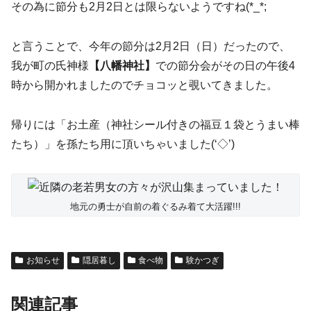
その為に節分も2月2日とは限らないようですね(*_*;
と言うことで、今年の節分は2月2日（日）だったので、
我が町の氏神様
【八幡神社】
での節分会がその日の午後4
時から開かれましたのでチョコッと覗いてきました。
帰りには「お土産（神社シール付きの福豆１袋とうまい棒
たち）」を孫たち用に頂いちゃいました(‘◇’)ゞ
地元の勇士が自前の着ぐるみ着て大活躍!!!
お知らせ
隠居暮し
食べ物
験かつぎ
関連記事