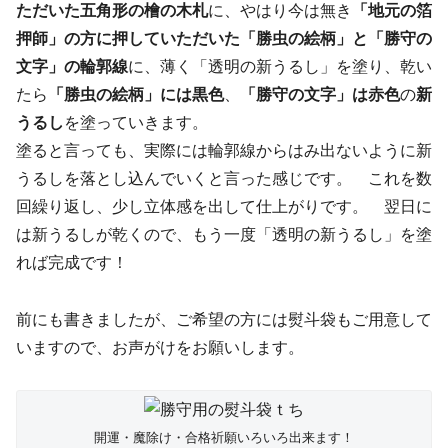
ただいた五角形の檜の木札
に、やはり今は無き
「地元の箔
押師」の方に押していただいた「勝虫の絵柄」と「勝守の
文字」の輪郭線
に、薄く「透明の新うるし」を塗り、乾い
たら
「勝虫の絵柄」には黒色
、
「勝守の文字」は赤色
の
新
うるし
を塗っていきます。
塗ると言っても、実際には輪郭線からはみ出ないように新
うるしを落とし込んでいくと言った感じです。 これを数
回繰り返し、少し立体感を出して仕上がりです。 翌日に
は新うるしが乾くので、もう一度「透明の新うるし」を塗
れば完成です！
前にも書きましたが、ご希望の方には熨斗袋もご用意して
いますので、お声がけをお願いします。
開運・魔除け・合格祈願いろいろ出来ます！