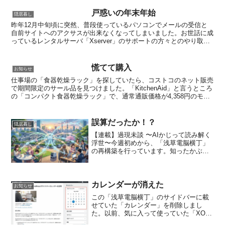
戸惑いの年末年始
隠居暮し
昨年12月中旬頃に突然、普段使っているパソコンでメールの受信と
自前サイトへのアクサスが出来なくなってしまいました。お世話に成
っているレンタルサーバ「Xserver」のサポートの方々とのやり取り
で何とか無事に復旧できたのですが、年明けにまた同...
慌てて購入
お知らせ
仕事場の「食器乾燥ラック」を探していたら、コストコのネット販売
で期間限定のサール品を見つけました。「KitchenAid」と言うところ
の「コンパクト食器乾燥ラック」で、通常通販価格が4,358円のモノ
が2025年2月17日から2025年3月...
誤算だったか！？
隠居暮し
【連載】過現未談 〜AIかじって読み解く
浮世〜今週初めから、「浅草電脳横丁」
の再構築を行っています。知ったかぶり
でCocoonをテーマで作っていた
WordPressの設定などをいじり壊してし
まったんですね。各種のAIにも相談しな
がら何とかな...
カレンダーが消えた
お知らせ
この「浅草電脳横丁」のサイドバーに載
せていた「カレンダー」を削除しまし
た。以前、気に入って使っていた「XO
Event Calendar」と言うプラグインが使