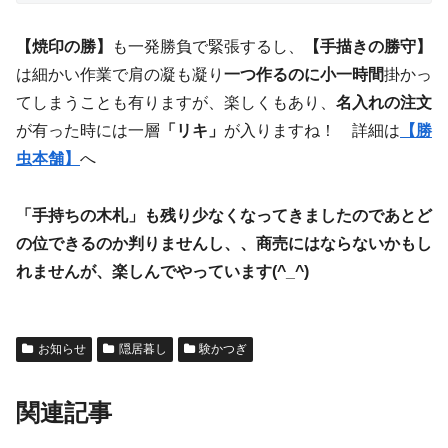
【焼印の勝】
も一発勝負で緊張するし、
【手描きの勝守】
は細かい作業で肩の凝も凝り
一つ作るのに小一時間
掛かっ
てしまうことも有りますが、楽しくもあり、
名入れの注文
が有った時には一層
「リキ」
が入りますね！ 詳細は
【勝
虫本舗】
へ
「手持ちの木札」も残り少なくなってきましたのであとど
の位できるのか判りませんし、、商売にはならないかもし
れませんが、楽しんでやっています(^_^)
お知らせ
隠居暮し
験かつぎ
関連記事