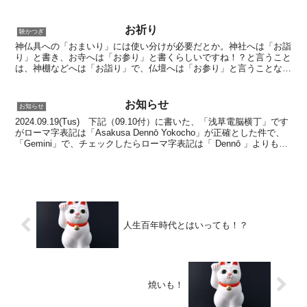
えなくなってしまい、ほかのモノも探し
てみたし、「Googleカレンダー」も貼っ
てみ...
お祈り
験かつぎ
神仏具への「おまいり」には使い分けが必要だとか。神社へは「お詣
り」と書き、お寺へは「お参り」と書くらしいですね！？と言うこと
は、神棚などへは「お詣り」で、仏壇へは「お参り」と言うことなの
でしょうか！？永く生きてきていても、良く解らないまま暮...
お知らせ
お知らせ
2024.09.19(Tus) 下記（09.10付）に書いた、「浅草電脳横丁」です
がローマ字表記は「Asakusa Dennō Yokocho」が正確とした件で、
「Gemini」で、チェックしたらローマ字表記は「 Dennō 」よりも
「De...
人生百年時代とはいっても！？
焼いも！