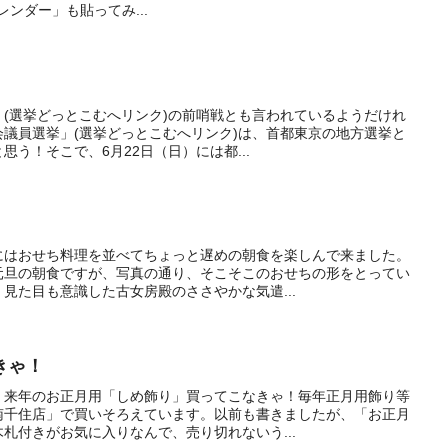
レンダー」も貼ってみ...
(選挙どっとこむへリンク)の前哨戦とも言われているようだけれ
議員選挙」(選挙どっとこむへリンク)は、首都東京の地方選挙と
う！そこで、6月22日（日）には都...
にはおせち料理を並べてちょっと遅めの朝食を楽しんで来ました。
元旦の朝食ですが、写真の通り、そこそこのおせちの形をとってい
見た目も意識した古女房殿のささやかな気遣...
きゃ！
、来年のお正月用「しめ飾り」買ってこなきゃ！毎年正月用飾り等
南千住店」で買いそろえています。以前も書きましたが、「お正月
札付きがお気に入りなんで、売り切れないう...