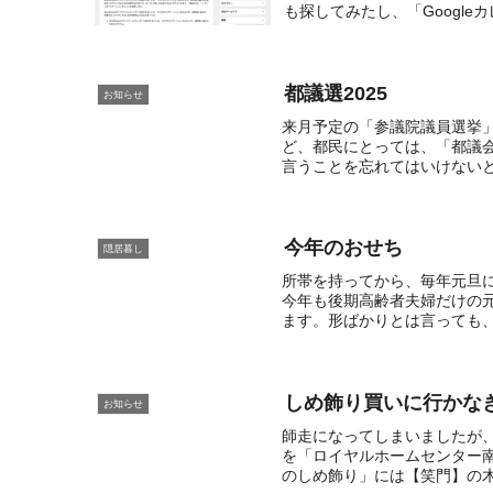
も探してみたし、「Googleカ
都議選2025
お知らせ
来月予定の「参議院議員選挙」
ど、都民にとっては、「都議会
言うことを忘れてはいけないと思
今年のおせち
隠居暮し
所帯を持ってから、毎年元旦
今年も後期高齢者夫婦だけの
ます。形ばかりとは言っても、
しめ飾り買いに行かな
お知らせ
師走になってしまいましたが
を「ロイヤルホームセンター
のしめ飾り」には【笑門】の木