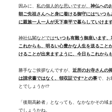
因みに、
私の個人的な思いですが、
神仏への
朝ご先祖さんへと身に着ける御守には”いつも
に親族一人一人が天下泰平で暮らしていけま
神社仏閣などでは
“いつも有難う御座います
これからも、明るい心豊かな人生を送ること
けることが出来ますように、今日もこれからも
勝手なご挨拶なんですが、
近所のお寺さんの
は請求書ではなく、領収証です”との事
で、お
とでしょうか!?
「後期高齢者」となっても、なかなかその域
でしょうかね。