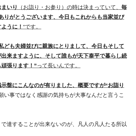
おまいり
（お詣り・お参り）の時は決まっていて、
毎
ありがとうございます、今日もこれからも当家並び
すように！
“です。
、私ども夫婦並びに親族にとりまして、今日もそして
が出来ますように、そして誰もが天下泰平で暮らし続
頑張ります！”
って長いんです。
掲示盤にこんなのが有りました、概要ですが“お詣り
願い事ではなく感謝の気持ちが大事なんだと言うこ
まで達することが出来ないのが、凡人の凡人たる所以