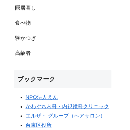
隠居暮し
食べ物
験かつぎ
高齢者
ブックマーク
NPO法人えん
かわぐち内科・内視鏡科クリニック
エルザ・ グループ（ヘアサロン）
台東区役所