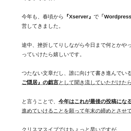
今年も、春頃から
『Xserver』
で
「Wordpres
営してきました。
途中、挫折してりしながら今日まで何とかや
っていけたら嬉しいです。
つたない文章だし、誰に向けて書き進んでい
ご隠居』の戯言
として聞き流していただけた
と言うことで、
今年はこれが最後の投稿にな
進めていけることを願って年末の締めとさせ
クリスマスイブではちょっと早いですが、