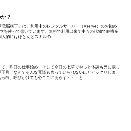
のか？
「浅草電脳横丁」は、利用中のレンタルサーバー（Xserve）のお勧め
テーマを使って書いています。無料で利用出来て中々の代物で結構多
人的にはほとんどスキルの...
して、昨日の仕事始め、そして今日の七草でやっと体調も元に戻っ
寝正月」なんてそんな冗談も言っていられないほどビックリしまし
っ白、呼びかけても心ここにあらず・・・と...