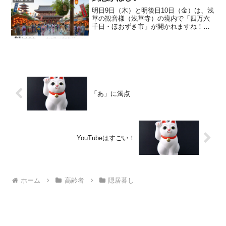
明日9日（木）と明後日10日（金）は、浅
草の観音様（浅草寺）の境内で「四万六
千日・ほおずき市」が開かれますね！と
いう事で、今回「ジェミニさん」に水彩
画風でイメージ画を創作してもらったの
で、アイキャッチ画像にしてみました。
昔から好きな浅草の風...
「あ」に濁点
YouTubeはすごい！
ホーム
高齢者
隠居暮し