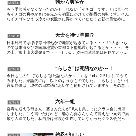
朝から爽やか
隠居暮し
もう季節感がなくなったのかもしれない「イチゴ」です。とは言って
もイチゴの爽やかさは春先から初夏にかけてが納得のお味です。そん
なイチゴをひえっ冷えの炭酸水に浮かべていただくと朝の目覚めにサ
イコーです。ちょっと「オリゴ糖」を加えるとより美味しく...
天命を待つ準備!?
お知らせ
日本列島ではほぼ毎日何処かで地震が起きている・・・！?大きいも
のでは東海及び東南海地震や首都直下型地震が起こるとか・・・。そ
の上、富士山大爆発まで・・・(´；ω；`)ｳｩｩ自然現象は何処でどうな
るかの研究はされているようだけれど、まだまだ"...
“らしさ”は死語なのか～！
お知らせ
今日もこの件（“らしさ”は死語なのか～！）を「chatGPT」に問うて
みました。結論的には、以下のようなものでした。「らしさ」という
言葉自体は、現代の日本語においても使用されていますが、その意味
や使われ方は変化しています。特に「男らしさ」や...
六年一組
お知らせ
喜寿を迎える爺さん、婆さんたちが16人も集まったクラス会に出席
しました。こう書いたけれど、爺さん婆さんなんて言えない元気で素
敵な人達でした。私自身は何度か出席していなかったクラス会だった
ので、２０数年ぶりに会う面々でした懐かしい人たち、見覚...
釣忍がほしい
お知らせ