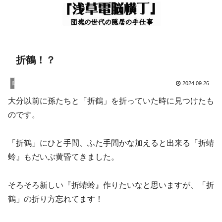
折鶴！？
隠居暮し
2024.09.26
大分以前に孫たちと「折鶴」を折っていた時に見つけたも
のです。
「折鶴」にひと手間、ふた手間かな加えると出来る『折蜻
蛉』もだいぶ黄昏てきました。
そろそろ新しい『折蜻蛉』作りたいなと思いますが、「折
鶴」の折り方忘れてます！