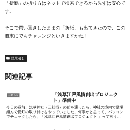
「折鶴」の折り方はネットで検索できるから先ずは安心で
す。
そこで買い置きしたままの「折紙」も出てきたので、この
週末にでもチャレンジといきますかね！
隠居暮し
関連記事
「浅草江戸風情創出プロジェク
お知らせ
ト」準備中
今日の昼前、浅草神社（三社様）の前を通ったら、神社の境内で足場
組んで提灯の取り付けをやっていました。何事かと思って、パソコン
でチェックしたら、「浅草江戸風情創出プロジェクト 」って言うの
を東京都の「 江戸情緒あふれる景観創出事業」を活用して...