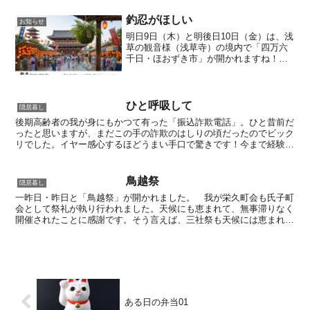
るものです。という事で、最近は気にな
ったらすぐに「ジェミニさん」に...
釣忍がほしい
お知らせ
明日9日（木）と明後日10日（金）は、浅
草の観音様（浅草寺）の境内で「四万六
千日・ほおずき市」が開かれますね！と
いう事で、今回「ジェミニさん」に水彩
画風でイメージ画を創作してもらったの
で、アイキャッチ画像にしてみました。
昔から好きな浅草の風...
ひと呼吸して
隠居暮し
後期高齢者の我が身にもかつて有った「振込詐欺電話」。ひと昔前だ
ったと思いますが、まだこの手の詐欺のはしりの頃だったのでビック
リでした。イヤー感心するほどうまい手口で驚きです！今まで経験し
たことのないくらい胃袋がねじれたかと思うほどでした！今...
鳥越祭
隠居暮し
一昨日・昨日と「鳥越祭」が開かれました。 我が栄久町会も氏子町
会として祭礼が執り行われました。天候にも恵まれて、無事滞りなく
開催されたことに感謝です。そう言えば、三社祭も天候には恵まれま
したが、昔からどちらか一方の祭りが好天だと、片方は雨降...
ある日の弁当01