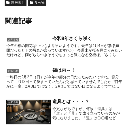
隠居暮し
食べ物
関連記事
令和8年さくら咲く
お知らせ
今年の桜の開花はいつもより早いようです。去年は4月4日がほぼ満
開だったと下の写真が言っています('◇')ゞ今週末が桜も見ごろみたい
だけれど、雨がちらつきそうでちょっと気になる空模様。“さくら咲
く”、受験生の皆さんは志望校への通行手形勝ち取り...
福は内～！
お知らせ
一昨日の2月2日（日）が今年の節分の日だったみたいですね。節分
って、2月3日って決まっていたんだと思っていませんでしたか!?何年
かに一度、2月3日ではなく、2月3日ではない日になるようですね。
節分は立春の前日と決まっていて、立春は時々変わる...
道具とは・・・？
お知らせ
今更ながらですが、何故「道具」は
「道」と「具」で成り立っているのかが
気になりました。「道」は〇〇道などの
ように「道を究める」の「道」なのか
～！って思えば、その重さが一層気にな