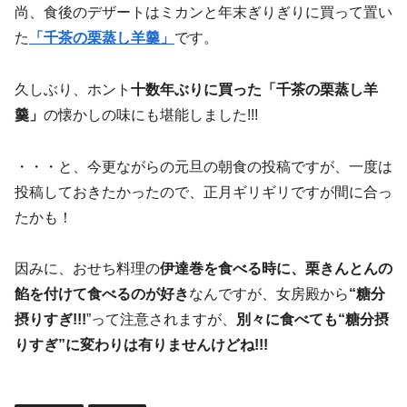
尚、食後のデザートはミカンと年末ぎりぎりに買って置い
た
「千茶の栗蒸し羊羹」
です。
久しぶり、ホント
十数年ぶりに買った「千茶の栗蒸し羊
羹」
の懐かしの味にも堪能しました!!!
・・・と、今更ながらの元旦の朝食の投稿ですが、一度は
投稿しておきたかったので、正月ギリギリですが間に合っ
たかも！
因みに、おせち料理の
伊達巻を食べる時に、栗きんとんの
餡を付けて食べるのが好き
なんですが、女房殿から
“糖分
摂りすぎ!!!
”って注意されますが、
別々に食べても“糖分摂
りすぎ”に変わりは有りませんけどね!!!