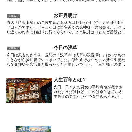
電も物に依って違うけれど、利用期間は7年から10年位が...
お正月明け
お知らせ
当店『勝虫本舗』の年末年始のお休みは12月27日（金）から正月5日
（日）迄ですが、正月三が日に自宅近くの氏神様へのお参りと、やは
り近くのお寺にお詣りに行くぐらいで、それ以外はほとんど普段と変
わらない日々を過ごしそうです。と言うことで、三が日...
今日の浅草
お知らせ
今日は風もおさまり、昼前の「浅草寺（浅草の観音様）」はいつもの
ことながら参拝者でいっぱいでした。修学旅行なのか、大勢の生徒た
ちが参拝や記念写真を撮ったりと大賑わいでした。「三社様」の境内
は、「浅草江戸風情創出プロジェクト」（2026年 2月...
人生百年とは？
あるある('◇')ゞ
先日、日本人の男女の平均寿命が発表さ
れたようだけれど、これは今生きている
中高年の男女がいくつ迄生きられるかの
指標ではなく、「今年生まれた0歳の赤ち
ゃんが、平均してあと何年生きられる
か」を予測した数値です。とこれも
GoogleAIの回答です。...