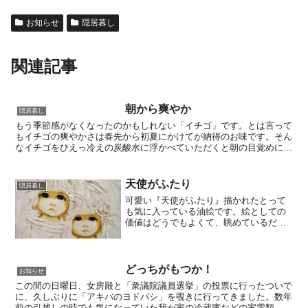
お知らせ
隠居暮し
関連記事
朝から爽やか
隠居暮し
もう季節感がなくなったのかもしれない「イチゴ」です。とは言って
もイチゴの爽やかさは春先から初夏にかけてが納得のお味です。そん
なイチゴをひえっ冷えの炭酸水に浮かべていただくと朝の目覚めにサ
イコーです。ちょっと「オリゴ糖」を加えるとより美味しく...
天使がふたり
隠居暮し
可愛い『天使がふたり』描かれたとって
も気に入っている油絵です。絵としての
価値はどうでもよくて、眺めているだけ
で心が休まるので今は「勝虫本舗」の店
内に飾っていますが、写真だとその良さ
が判りにくいかも!?半世紀以上前に大学
の友人たちと卒業旅行で...
どっちがもつか！
お知らせ
この間の日曜日、女房殿と「衆議院議員選挙」の投票に行ったついで
に、久しぶりに「アキバのヨドバシ」を覗きに行ってきました。数年
前の引越しの時でも気になっていた我が家の冷蔵庫などの家電類。家