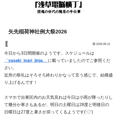
矢先稲荷神社例大祭2026
お知らせ
2026.06.12
今日から3日間開催のようです。スケジュールは
「
yasaki_inari_jinja.
」
に載っていましたのでご参照くだ
さい。
近所の祭礼はそろそろ終わりかなって言う感じで、結構盛
り上げるんです！
スマホで台東区内のお天気見れば今日は小雨が降ったりし
て幾分か寒さもあるが、明日の土曜日は28度と明後日の
日曜日は27度と暑さが戻ってくるようです(‘◇’)ゞ