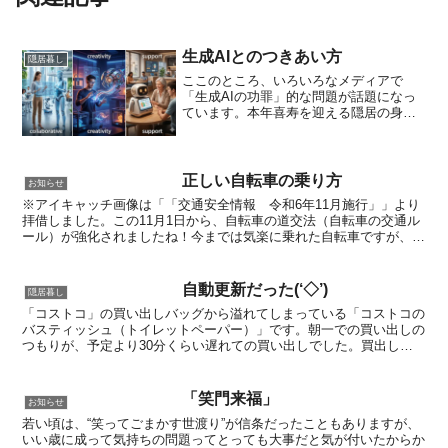
生成AIとのつきあい方
隠居暮し
ここのところ、いろいろなメディアで
「生成AIの功罪」的な問題が話題になっ
ています。本年喜寿を迎える隠居の身で
も、この「生成AI」は良く利用させても
らっています。※今回もアイキャッチ用
に「ジェミニさん」にイメージ画の作成
を頼んだのですが、エラ...
正しい自転車の乗り方
お知らせ
※アイキャッチ画像は「「交通安全情報 令和6年11月施行」」より
拝借しました。この11月1日から、自転車の道交法（自転車の交通ル
ール）が強化されましたね！今までは気楽に乗れた自転車ですが、結
構厳しい法律となったようです。知らなかったでは済ま...
自動更新だった(‘◇’)ゞ
隠居暮し
「コストコ」の買い出しバッグから溢れてしまっている「コストコの
バスティッシュ（トイレットペーパー）」です。朝一での買い出しの
つもりが、予定より30分くらい遅れての買い出しでした。買出しと
言うより、年会費の更新期日が今月末だったので、「確定申...
「笑門来福」
お知らせ
若い頃は、“笑ってごまかす世渡り”が信条だったこともありますが、
いい歳に成って気持ちの問題ってとっても大事だと気が付いたからか