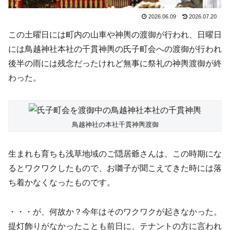
2026.06.09
2026.07.20
この土曜日には町内の山車や神輿の渡御が行われ、日曜日
には鳥越神社本社の千貫神輿の氏子町会への渡御が行われ
後半の雨には残念だったけれど無事に祭礼の神輿渡御が終
わった。
鳥越神社の本社千貫神輿渡御
生まれも育ちも浅草地域のご隠居爺さんは、この時期にな
るとワクワクしたもので、お囃子が聞こえてきた時には落
ち着かなくなったものです。
・・・が、何故か？今年はそのワクワクが起きなかった。
提灯飾りがなかったことも前日に、テナントの方に言われ