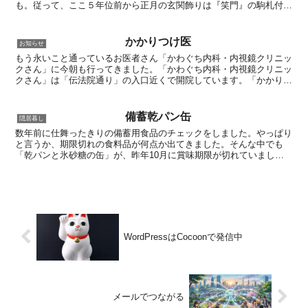
も。従って、ここ５年位前から正月の玄関飾りは『笑門』の駒札付を
選んでいます。尚、子供の頃から“正月飾りは七草風にあ...
かかりつけ医
お知らせ
もう永いこと通っているお医者さん「かわぐち内科・内視鏡クリニッ
クさん」に今朝も行ってきました。「かわぐち内科・内視鏡クリニッ
クさん」は「伝法院通り」の入口近くで開院しています。「かかりつ
け医」と言うことで、身体の事はいろいろ相談に乗っていた...
備蓄乾パン缶
隠居暮し
数年前に仕舞ったきりの備蓄用食品のチェックをしました。やっぱり
と言うか、期限切れの食料品が何点か出てきました。そんな中でも
「乾パンと氷砂糖の缶」が、昨年10月に賞味期限が切れていまし
た。賞味期限で有って、消費期限って書いてないんですね。基本...
WordPressはCocoonで発信中
メールでつながる