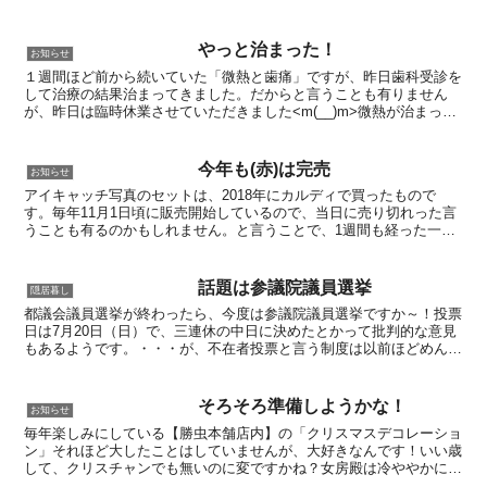
はとても便利ですね。と入っても、初っ端から「最新情報」...
やっと治まった！
お知らせ
１週間ほど前から続いていた「微熱と歯痛」ですが、昨日歯科受診を
して治療の結果治まってきました。だからと言うことも有りません
が、昨日は臨時休業させていただきました<m(__)m>微熱が治まって
きたことと、歯科での根本治療を受けたことで痛みのも...
今年も(赤)は完売
お知らせ
アイキャッチ写真のセットは、2018年にカルディで買ったもので
す。毎年11月1日頃に販売開始しているので、当日に売り切れった言
うことも有るのかもしれません。と言うことで、1週間も経った一昨
日の9日（土）に「カルディ パルコヤ上野店」で聴いた...
話題は参議院議員選挙
隠居暮し
都議会議員選挙が終わったら、今度は参議院議員選挙ですか～！投票
日は7月20日（日）で、三連休の中日に決めたとかって批判的な意見
もあるようです。・・・が、不在者投票と言う制度は以前ほどめんど
くさく無くなったようで、こういった制度が利用できるの...
そろそろ準備しようかな！
お知らせ
毎年楽しみにしている【勝虫本舗店内】の「クリスマスデコレーショ
ン」それほど大したことはしていませんが、大好きなんです！いい歳
して、クリスチャンでも無いのに変ですかね？女房殿は冷ややかに見
ています(*_*;毎年秋口にコストコに行って、何か気に...