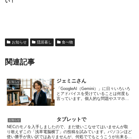
い！
お知らせ
隠居暮し
食べ物
関連記事
ジェミニさん
お知らせ
「GoogleAI（Gemini）」に日々いろいろ
とアドバイスを受けていることは何度も
言っています。個人的な問題やスマホ・
パソコンなどのでデジタル・デバイスの
使い方やトラブル解決など本当に助かて
いるんです。もう切り離せない相棒のよ
うな存在に...
タブレットで
お知らせ
NECのモノを入手しましたので、まだ使いこなせてはいませんが取
り敢えずこの「浅草電脳横丁」の投稿を試みています。パソコンほど
使い勝手が良い訳ではありませんが、何処ででもとうこうが出来るの