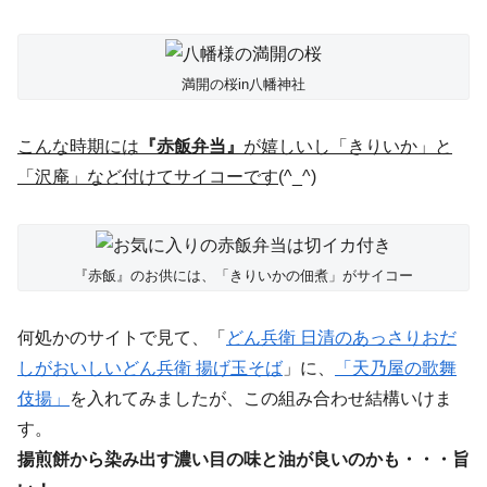
満開の桜in八幡神社
こんな時期には
『赤飯弁当』
が嬉しいし「きりいか」と
「沢庵」など付けてサイコーです
(^_^
)
『赤飯』のお供には、「きりいかの佃煮」がサイコー
何処かのサイトで見て、「
どん兵衛 日清のあっさりおだ
しがおいしいどん兵衛 揚げ玉そば
」に、
「天乃屋の歌舞
伎揚」
を入れてみましたが、この組み合わせ結構いけま
す。
揚煎餅から染み出す濃い目の味と油が良いのかも・・・旨