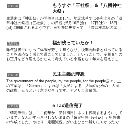
もうすぐ「三社祭」＆「八幡神社
お知らせ
大祭」
先週末は「神田祭」が開催されました。地元浅草では令和七年の「浅
草神社の祭禮（三社祭）」の日程は5月16日(金) ・17日(土)・ 18日
(日)に開催されるようです。三社祭に先立って、「東武浅草駅のエキ
ミセ」では、5月1日から三社祭の最終日の...
福が残っていたか！
隠居暮し
昨年は後半になって体調が芳しく無くなり、後期高齢者と成っている
ことを否応なく感じて過ごしていました。ということで、令和８年の
お正月をどう迎えるかなんて考えている余裕もなく年末を迎えまし
た。とは言っても毎年の暮れ方のルーティンをせずに過ごすの...
民主主義の理想
お知らせ
The government of the people, by the people, for the people云々。上
の言葉は、『Gemini』によれば「人民による、人民のための、人民
の政府」云々という意味だそうです。アメリカ合衆国...
e-Tax送信完了
お知らせ
『確定申告』は、ここ何年か、受付初日にネット投稿するようにして
います。なんかすっきりしないままの『確定申告（e-Tax）』申告書
の作成でした。やはり「定額減税」がいまひとつ解りにくかったです
ね。前にも書きましたが、私一人の分だけなのか、配偶...