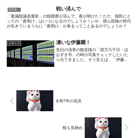
戦い済んで
隠居暮し
「衆議院議員選挙」の投開票が済んで、夜が明けた！ただ、国民にと
っての「夜明け」はいつになるのでしょうか！いや、我ら団塊の世代
が生きているうちに「夜明け」が来るってことあるのでしょうか？
凄いな伊藤園！
お知らせ
先日の浅草の観音様の「四万六千日・ほ
おずき市」の時の写真チェックしたいた
ら出てきました。そう言えば、「伊藤
園」は観音様でよくイベントやっている
ような気もしたかな？という事で、「伊
藤園」の公式サイト見ていたら、昼間の
観音様の写真が出ていました...
令和7年の花見
桜も見納め