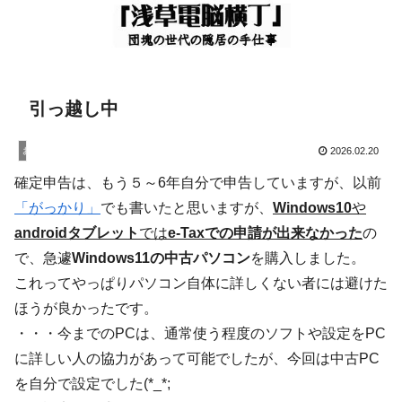
引っ越し中
お知らせ
2026.02.20
確定申告は、もう５～6年自分で申告していますが、以前
「がっかり」
でも書いたと思いますが、
Windows10
や
androidタブレット
では
e-Taxでの申請が出来なかった
の
で、急遽
Windows11の中古パソコン
を購入しました。
これってやっぱりパソコン自体に詳しくない者には避けた
ほうが良かったです。
・・・今までのPCは、通常使う程度のソフトや設定をPC
に詳しい人の協力があって可能でしたが、今回は中古PC
を自分で設定でした(*_*;