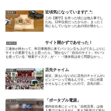
近頃気になっています(*_*;
隠居暮し
この【勝守】を作った頃には他人事でし
たね。12年位前だったからか、まったく
気にもしていなかったあの頃が懐かし
い。まさか自分用に作るなんて言うこと
考えてもいなかったといっても60歳代半
ばでした('◇')ゞ今思えば、自分用だけで
はなく老妻用にも...
サイト開かずであせった！
お知らせ
三連休が終わって、昨日事務所に来てパソコン立ち上げて久しぶりに
サイトの更新でもとと思ったら、“開かない”「自分のサイト」やいつ
も使っている「検索ディスク」が・・・!連休前は全く問題なかった
し、スマホでの接続も問題ないので？？？状態でした(*...
店先チャイム
隠居暮し
最近、誰もいないのに店先のチャイムが♪
ピンコーンって鳴るんです。一日に何度
かそんなことが有ったので、店先の防犯
カメラチェックしたら原因は判ったか
も！天井に茶筒の親方みたいのモノのっ
けた大型の白い外車がその度に映ってい
ました。Googleマッ...
「ポータブル電源」
お知らせ
都内在住者にとっても「自然災害」は他
人事ではありません。私も3年半ほど前か