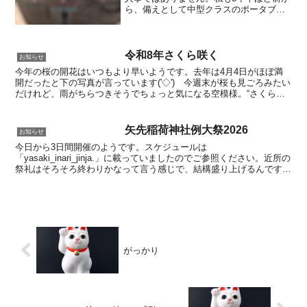
ら、備えとして中型クラスのポータブル
電源を準備しています。キャンプもしな
い身にとって、平常時のそれは正直「邪
魔な存在」。つい目立たない場所に追い
やり、思い出したように...
令和8年さくら咲く
お知らせ
今年の桜の開花はいつもより早いようです。去年は4月4日がほぼ満
開だったと下の写真が言っています('◇')ゞ今週末が桜も見ごろみたい
だけれど、雨がちらつきそうでちょっと気になる空模様。“さくら咲
く”、受験生の皆さんは志望校への通行手形勝ち取り...
矢先稲荷神社例大祭2026
お知らせ
今日から3日間開催のようです。スケジュールは
「yasaki_inari_jinja.」に載っていましたのでご参照ください。近所の
祭礼はそろそろ終わりかなって言う感じで、結構盛り上げるんです！
スマホで台東区内のお天気見れば今日は小雨が降ったり...
がっかり