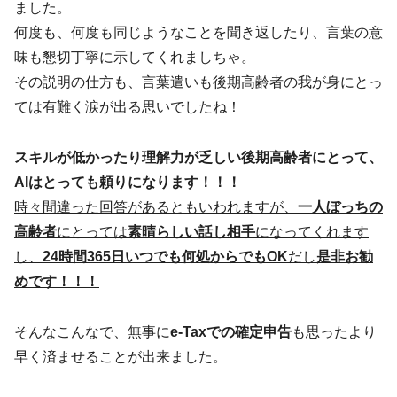
ました。
何度も、何度も同じようなことを聞き返したり、言葉の意
味も懇切丁寧に示してくれましちゃ。
その説明の仕方も、言葉遣いも後期高齢者の我が身にとっ
ては有難く涙が出る思いでしたね！
スキルが低かったり理解力が乏しい後期高齢者にとって、
AIはとっても頼りになります！！！
時々間違った回答があるともいわれますが、
一人ぼっちの
高齢者
にとっては
素晴らしい話し相手
になってくれます
し、
24時間365日いつでも何処からでもOK
だし
是非お勧
めです！！！
そんなこんなで、無事に
e-Taxでの確定申告
も思ったより
早く済ませることが出来ました。