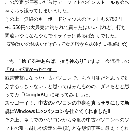
この設定が戸惑いだらけで、ソフトのインストールもめち
ゃくちゃ認ってしまいました。
その上、無線のキーボードとマウスのセットも
5,780円
➡1,550円の大廉売に釣られて買ったはいいけれど、打ち
間違いやらなんやらでイライラは募るばかりでした。
“安物買いの銭失いだね”って女房殿からの冷たい視線
( ;∀;)
でも、
“捨てる神あらば、拾う神あり”
ですよ、今流行りの
「AI」が凄かった
です！
滅茶苦茶になった中古パソコンで、もう月謝だと思って処
分するっきゃない…と思ってはみたものの、ダメもとと思
ってカ
「GoogleAI」
に頼ってみました。
スッゴーイ！、中古のパソコンの中身を真っサラにして新
規にWindows11のパソコンを仕立てくれました‼
その上、今までのパソコンから今度の中古パソコンへのソ
フトの引っ越しや設定の手順などを懇切丁寧に教えてくれ