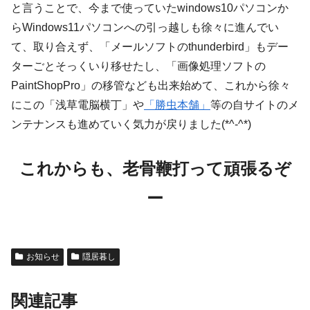
と言うことで、今まで使っていたwindows10パソコンか
らWindows11パソコンへの引っ越しも徐々に進んでい
て、取り合えず、「メールソフトのthunderbird」もデー
ターごとそっくいり移せたし、「画像処理ソフトの
PaintShopPro」の移管なども出来始めて、これから徐々
にこの「浅草電脳横丁」や
「勝虫本舗」
等の自サイトのメ
ンテナンスも進めていく気力が戻りました(*^-^*)
これからも、老骨鞭打って頑張るぞ
ー
お知らせ
隠居暮し
関連記事