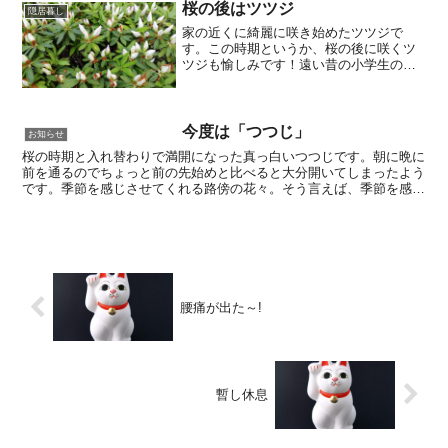
桜の後はツツジ
隠居暮し
家の近くに綺麗に咲き始めたツツジで
す。この時期というか、桜の後に咲くツ
ツジも愉しみです！遠い昔の小学生の
頃、学校帰りに道端に咲いているツツジ
の花を摘み取りチューチュー吸って遊ん
出たような気がします！？ほのかに甘い
味がしたような…懐かしの思い...
今度は「つつじ」
お知らせ
桜の時期と入れ替わりで満開になった真っ白いつつじです。朝に晩に
前を通るのでちょっと前の先始めと比べると大分開いてしまったよう
です。季節を感じさせてくれる路傍の花々。そう言えば、季節を感じ
させてくれていたモノでも、季節感のないものになってしま...
腰痛が出た～!
暫し休息