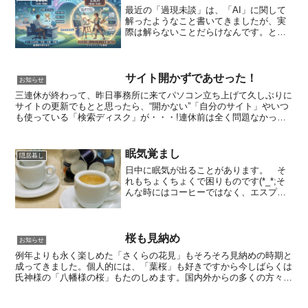
最近の「過現未談」は、「AI」に関して
解ったようなこと書いてきましたが、実
際は解らないことだらけなんです。とい
う事で、今回も「ジェミニさん
（Gemini）」に"ＡＩと生成AIってどう違
うの？"って聞いてみましたよ。ジェミニ
さんからの回答は以...
サイト開かずであせった！
お知らせ
三連休が終わって、昨日事務所に来てパソコン立ち上げて久しぶりに
サイトの更新でもとと思ったら、“開かない”「自分のサイト」やいつ
も使っている「検索ディスク」が・・・!連休前は全く問題なかった
し、スマホでの接続も問題ないので？？？状態でした(*...
眠気覚まし
隠居暮し
日中に眠気が出ることがあります。 そ
れもちょくちょくで困りものです(*_*;そ
んな時にはコーヒーではなく、エスプレ
ッソコーヒーを飲みます。ちょっと濃い
めのエスプレッソコーヒーで多少は目が
覚めるような気がしますが、気のせいか
も・・・。本格的な...
桜も見納め
お知らせ
例年よりも永く楽しめた「さくらの花見」もそろそろ見納めの時期と
成ってきました。個人的には、「葉桜」も好きですから今しばらくは
氏神様の「八幡様の桜」もたのしめます。国内外からの多くの方々は
日本の花見を堪能できたのではないでしょうか!?今日、私...