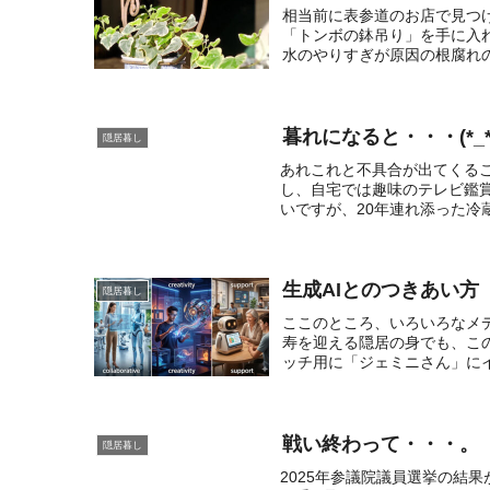
相当前に表参道のお店で見つ
「トンボの鉢吊り」を手に入れ
水のやりすぎが原因の根腐れの
暮れになると・・・(*_*
隠居暮し
あれこれと不具合が出てくる
し、自宅では趣味のテレビ鑑
いですが、20年連れ添った冷
生成AIとのつきあい方
隠居暮し
ここのところ、いろいろなメ
寿を迎える隠居の身でも、こ
ッチ用に「ジェミニさん」にイ
戦い終わって・・・。
隠居暮し
2025年参議院議員選挙の結