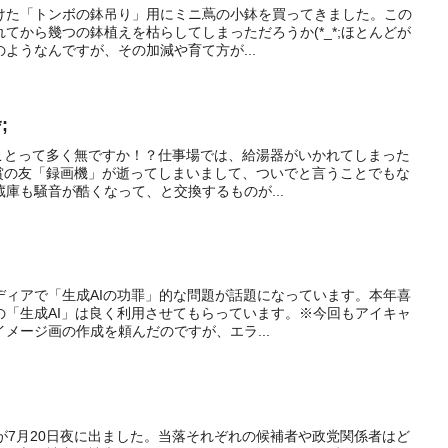
けた「トンボの鉢吊り」用にミニ蔦の小鉢を買ってきました。この
てから幾つの鉢植えを枯らしてしまっただろうか(*_*;ほとんどが
ようなんですが、その加減や育て方が...
;
ことって多く無ですか！？仕事場では、給湯器がいかれてしまった
賞の友「録画機」が逝ってしまいまして、ついでと言うことでもな
蔵庫も騒音が酷くなって、と交換するものが...
ディアで「生成AIの功罪」的な問題が話題になっています。本年喜
の「生成AI」は良く利用させてもらっています。※今回もアイキャ
メージ画の作成を頼んだのですが、エラ...
果が7月20日夜に出ました。当落それぞれの候補者や政党関係者はど