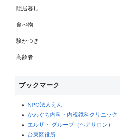
隠居暮し
食べ物
験かつぎ
高齢者
ブックマーク
NPO法人えん
かわぐち内科・内視鏡科クリニック
エルザ・ グループ（ヘアサロン）
台東区役所