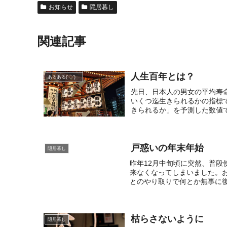
お知らせ
隠居暮し
関連記事
人生百年とは？
あるある('◇')ゞ
先日、日本人の男女の平均寿
いくつ迄生きられるかの指標
きられるか」を予測した数値です。
戸惑いの年末年始
隠居暮し
昨年12月中旬頃に突然、普
来なくなってしまいました。お
とのやり取りで何とか無事に復
枯らさないように
隠居暮し