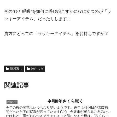
その”ひと呼吸”を如何に呼び起こすかに役に立つのが「ラ
ッキーアイテム」だったりします！
貴方にとっての「ラッキーアイテム」をお持ちですか？
隠居暮し
験かつぎ
関連記事
令和8年さくら咲く
お知らせ
今年の桜の開花はいつもより早いようです。去年は4月4日がほぼ満
開だったと下の写真が言っています('◇')ゞ今週末が桜も見ごろみたい
だけれど、雨がちらつきそうでちょっと気になる空模様。“さくら咲