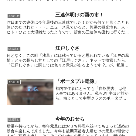
く”、受験生の皆さんは志望校への通行手形勝ち取り...
三連休明けの酉の市！
お知らせ
昨日までの連休は今年最後の三連休でした！だから何？と言うことも
無いのだけれど・・・。ニュース見ていると、何処の観光地も、人・
ヒト・ひとで大混雑だったようです。折角の三連休も疲れに行くだけ
と思ってしまうけれど、行くって言う活力は羨ましい！連休...
江戸しぐさ
隠居暮し
何となく、この町「浅草」には残っていると思われている「江戸の風
情」とその暮らし方としての「江戸しぐさ」。ネットで検索したら、
「江戸しぐさ」に関しては色々と意見があるようです!?…が、私個人
とっしてはこの「江戸しぐさ」って言うの好きです！言葉...
「ポータブル電源」
お知らせ
都内在住者にとっても「自然災害」は他
人事ではありません。私も3年半ほど前か
ら、備えとして中型クラスのポータブル
電源を準備しています。キャンプもしな
い身にとって、平常時のそれは正直「邪
魔な存在」。つい目立たない場所に追い
やり、思い出したように...
今年のおせち
隠居暮し
所帯を持ってから、毎年元旦にはおせち料理を並べてちょっと遅めの
朝食を楽しんで来ました。今年も後期高齢者夫婦だけの元旦の朝食で
すが、写真の通り、そこそこのおせちの形をとっています。形ばかり