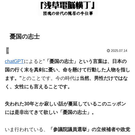
憂国の志士
隠居暮し
2025.07.14
chatGPT
によると”
「憂国の志士」という言葉は、日本の
国の行く末を真剣に憂い、命を懸けて行動した人物を指し
ます。”
とのことです。今の時代は
当然、男性だけではな
く、女性にも言えることです。
失われた30年とか寂しい話が蔓延しているこのニッポン
には是非出てきて欲しい「憂国の志士」。
いま行われている、
「参議院議員選挙」の立候補者や政党