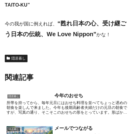
TAITO-KU”
“甦れ日本の心、受け継ご
今の我が国に例えれば、
う日本の伝統、We Love Nippon”
かな！
隠居暮し
関連記事
今年のおせち
隠居暮し
所帯を持ってから、毎年元旦にはおせち料理を並べてちょっと遅めの
朝食を楽しんで来ました。今年も後期高齢者夫婦だけの元旦の朝食で
すが、写真の通り、そこそこのおせちの形をとっています。形ばかり
とは言っても、見た目も意識した古女房殿のささやかな気遣...
メールでつながる
隠居暮し