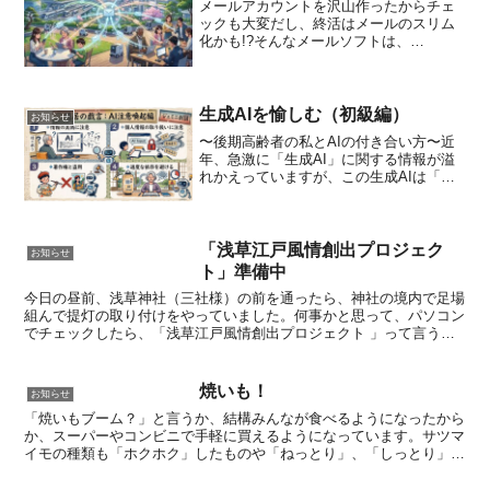
メールアカウントを沢山作ったからチェ
ックも大変だし、終活はメールのスリム
化かも!?そんなメールソフトは、
「thunderbird」（無料）を使わせてもら
っています。そんなメールの設定が数日
前狂ってきたみたいで、またまた「ジェ
ミニさん」のお世...
生成AIを愉しむ（初級編）
お知らせ
〜後期高齢者の私とAIの付き合い方〜近
年、急激に「生成AI」に関する情報が溢
れかえっていますが、この生成AIは「誰
がどう活かすか」がまだはっきり出来て
いないと思うんです。仕事の効率化や人
手不足の補完として活用するのか？ それ
とも私のような後...
「浅草江戸風情創出プロジェク
お知らせ
ト」準備中
今日の昼前、浅草神社（三社様）の前を通ったら、神社の境内で足場
組んで提灯の取り付けをやっていました。何事かと思って、パソコン
でチェックしたら、「浅草江戸風情創出プロジェクト 」って言うの
を東京都の「 江戸情緒あふれる景観創出事業」を活用して...
焼いも！
お知らせ
「焼いもブーム？」と言うか、結構みんなが食べるようになったから
か、スーパーやコンビニで手軽に買えるようになっています。サツマ
イモの種類も「ホクホク」したものや「ねっとり」、「しっとり」な
どと種類は豊富で、値段もまちまちですが、巷で買える「焼...