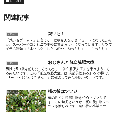
隠居暮し
関連記事
焼いも！
お知らせ
「焼いもブーム？」と言うか、結構みんなが食べるようになったから
か、スーパーやコンビニで手軽に買えるようになっています。サツマ
イモの種類も「ホクホク」したものや「ねっとり」、「しっとり」な
どと種類は豊富で、値段もまちまちですが、巷で買える「焼...
おじさんと前立腺肥大症
お知らせ
男性は5０歳を超したころからか、「前立腺肥大症」を患うようにな
るみたいです。この「前立腺肥大症」は"高齢男性あるある"の様で、
「Gemini（ジェミニさん）」に確認してみたら以下のようです。
尚、医療に関する回答は"あくまで情報提供のみを目的...
桜の後はツツジ
隠居暮し
家の近くに綺麗に咲き始めたツツジで
す。この時期というか、桜の後に咲くツ
ツジも愉しみです！遠い昔の小学生の
頃、学校帰りに道端に咲いているツツジ
の花を摘み取りチューチュー吸って遊ん