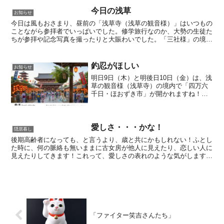
出たような気がします！？ほのかに甘い
味がしたような…懐かしの思い...
今日の浅草
お知らせ
今日は風もおさまり、昼前の「浅草寺（浅草の観音様）」はいつもの
ことながら参拝者でいっぱいでした。修学旅行なのか、大勢の生徒た
ちが参拝や記念写真を撮ったりと大賑わいでした。「三社様」の境内
は、「浅草江戸風情創出プロジェクト」（2026年 2月...
釣忍がほしい
お知らせ
明日9日（木）と明後日10日（金）は、浅
草の観音様（浅草寺）の境内で「四万六
千日・ほおずき市」が開かれますね！と
いう事で、今回「ジェミニさん」に水彩
画風でイメージ画を創作してもらったの
で、アイキャッチ画像にしてみました。
昔から好きな浅草の風...
愛しさ・・・かな！
隠居暮し
後期高齢者になっても、と言うより、歳と共にかもしれない！ふとし
た時に、何の脈絡も無いままに古女房が他人に見えたり、恋しい人に
見えたりしてきます！これって、愛しさの表れのような気がします
が・・・って“いい歳して何言ってんの”って叱られそう(^...
「ファイター笑吉さんたち」