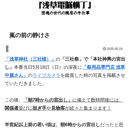
嵐の前の静けさ
お知らせ
2025.05.19
「浅草神社（三社様）」
の
「三社祭」で「本社神輿の宮出
し」
本番当日5月18日（日）の深夜に
「祭用品専門店 浅草
中屋さん」
の
ライブカメラ
を鑑賞した時の写真を掲載させ
ていただきました。
この後、
「朝7時からの宮出し」
に備えて数時間後には、
関係者
並びに
担ぎ手
や
見物客
が続々と集まります！
半世紀以上前の若い頃は、朝6時からの宮出し
だったと思