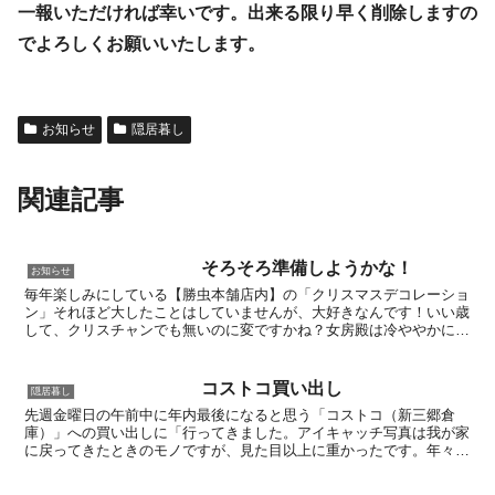
一報いただければ幸いです。出来る限り早く削除しますの
でよろしくお願いいたします。
お知らせ
隠居暮し
関連記事
そろそろ準備しようかな！
お知らせ
毎年楽しみにしている【勝虫本舗店内】の「クリスマスデコレーショ
ン」それほど大したことはしていませんが、大好きなんです！いい歳
して、クリスチャンでも無いのに変ですかね？女房殿は冷ややかに見
ています(*_*;毎年秋口にコストコに行って、何か気に...
コストコ買い出し
隠居暮し
先週金曜日の午前中に年内最後になると思う「コストコ（新三郷倉
庫）」への買い出しに「行ってきました。アイキャッチ写真は我が家
に戻ってきたときのモノですが、見た目以上に重かったです。年々、
段々この買い出しはきつくなってきましたね！毎回、以前コス...