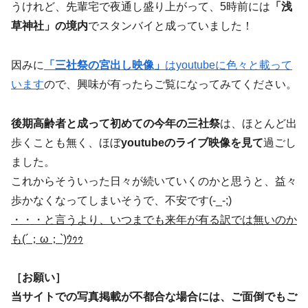
うけれど、先輩宅で夜通し盛り上がって、5時前には
「浅
草神社」の境内
でスタンバイと成っていました！
因みに
「三社祭の宮出し映像」
はyoutubeに色々と載って
います
ので、興味が有ったらご覧になってみてください。
後期高齢者と成って初めての今年の三社祭
は、ほとんど出
歩くことも無く、ほぼ
youtubeのライブ映像を見て
過ごし
ました。
これからそういった日々が続いていくのかと思うと、益々
歩かなくなってしまいそうで、不安です(-_-;)
・・・と言うより、いつまでも来年が有る訳では無いのか
も(´；ω；`)ｳｩｩ
［お願い］
当サイトでの写真掲載が不都合な場合には、ご面倒でもご