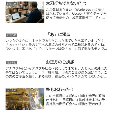
太刀打ちできない(*_*;
お知らせ
ここ数日またまた「Wordpress」に振り
回されています。Cocoonと言うテーマを
使って発信中の「浅草電脳横丁」です
が、、その中の今書いているページ「過
現未談」のアイキャッチ画像が上手くい
きません！画像の差し替えをと考えて、
単純作業だと...
「あ」に濁点
お知らせ
いつものように、ネットであちらこちら観ていたら出ていました！
「あ」や「い」等の文字への濁点の付き方って二種類あるのですね。
ひとつは、①「あ゛」で、もう一つは②「あ゙」似て非なるモノです
ね！①の濁点は「あ+濁点」＝「あ゛」②の濁点はもっと近く...
お正月のご挨拶
隠居暮し
アナログ時代からデジタル社会へ変わって来ても、人と人との絆は大
事ではないでしょうか！？『御年始』日頃のご無沙汰を詫びつつ、こ
の先のご厚誼を願う。ある意味、都合のいいシステムではないかとも
思います。年明け早々のご挨拶に、ちょっとした御年始を持...
祭もおわった！
お知らせ
この土曜日には町内の山車や神輿の渡御
が行われ、日曜日には鳥越神社本社の千
貫神輿の氏子町会への渡御が行われ後半
の雨には残念だったけれど無事に祭礼の
神輿渡御が終わった。生まれも育ちも浅