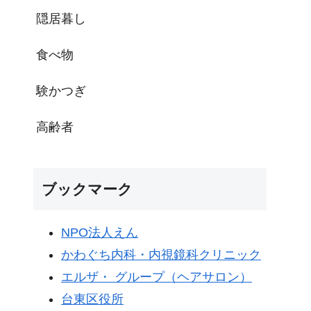
隠居暮し
食べ物
験かつぎ
高齢者
ブックマーク
NPO法人えん
かわぐち内科・内視鏡科クリニック
エルザ・ グループ（ヘアサロン）
台東区役所