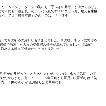
した「ベアグリーダー」の胸にも「手描きの勝守」が掛けてありま
の方々にも「縁起札」のように人気です！いまは５月、地元台東区
す。当店「勝虫本舗」の近くでは、「下谷神...
換して月の初めのお祈りも済ませました。その後、ネットに繋げる
参議院選挙で当選した人々の初登院の様子が流れていました。話題の
取材する報道関係者たちとのやり取りが...
渡り”が信条だったこともありますが、いい歳に成って気持ちの問
付いたからかも。従って、ここ５年位前から正月の玄関飾りは『笑
尚、子供の頃から“正月飾りは七草風にあ...