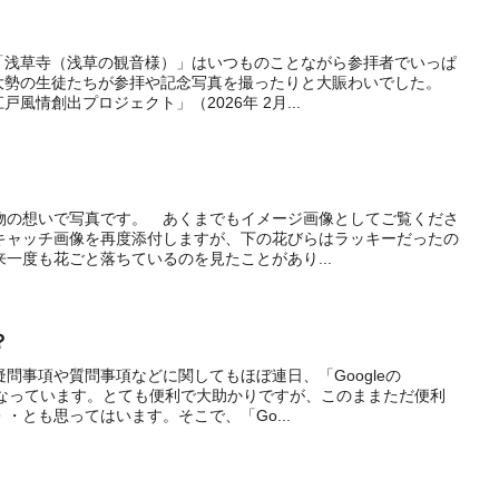
「浅草寺（浅草の観音様）」はいつものことながら参拝者でいっぱ
大勢の生徒たちが参拝や記念写真を撮ったりと大賑わいでした。
風情創出プロジェクト」（2026年 2月...
物の想いで写真です。 あくまでもイメージ画像としてご覧くださ
キャッチ画像を再度添付しますが、下の花びらはラッキーだったの
一度も花ごと落ちているのを見たことがあり...
？
問事項や質問事項などに関してもほぼ連日、「Googleの
世話になっています。とても便利で大助かりですが、このままただ便利
・とも思ってはいます。そこで、「Go...