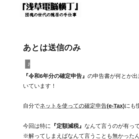
あとは送信のみ
お知らせ
『令和6年分の確定申告』
の申告書が何とか出
いています！
自分で
ネットを使っての確定申告
(e-Tax)
にも
今回は特に
『定額減税』
なんて言うのが有っ
※解ってしまえばなんて言うことも無かったんで