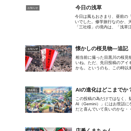
今日の浅草
お知らせ
今日は風もおさまり、昼前の
いでした。修学旅行なのか、
「三社様」の境内は、「浅草江戸
懐かしの桜見物—追記
お知らせ
相当前に撮った目黒川の桜見
いね。ただ、先日投稿のアイ
かも。というのも、この時以来
AIの進化はどこまでか
隠居暮し
この投稿の為だけではなく、疑
AI（Gemini）」にはお
だと喜んでいて良いのかな・・
店番くまちゃん