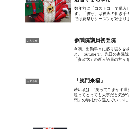
隠居暮し
数年前に「コストコ」で購入
す。「勝守」は神輿の担ぎ手
では夏祭りシーズンが始まりま
参議院議員初登院
お知らせ
今朝、出勤早々に盛り塩を交
と、Toutubeで、先日の
「参政党」の新人議員の方々を
「笑門来福」
お知らせ
若い頃は、“笑ってごまかす世
題ってとっても大事だと気が
門』の駒札付を選んでいます。