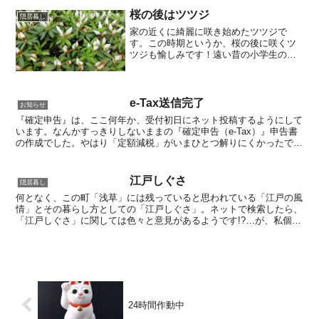
桜の後はツツジ
隠居暮し
家の近くに綺麗に咲き始めたツツジで
す。この時期というか、桜の後に咲くツ
ツジも愉しみです！遠い昔の小学生の
頃、学校帰りに道端に咲いているツツジ
の花を摘み取りチューチュー吸って遊ん
出たような気がします！？ほのかに甘い
味がしたような…懐かしの思い...
e-Tax送信完了
お知らせ
『確定申告』は、ここ何年か、受付初日にネット投稿するようにして
います。なんかすっきりしないままの『確定申告（e-Tax）』申告書
の作成でした。やはり「定額減税」がいまひとつ解りにくかったです
ね。前にも書きましたが、私一人の分だけなのか、配偶...
江戸しぐさ
隠居暮し
何となく、この町「浅草」には残っていると思われている「江戸の風
情」とその暮らし方としての「江戸しぐさ」。ネットで検索したら、
「江戸しぐさ」に関しては色々と意見があるようです!?…が、私個人
とっしてはこの「江戸しぐさ」って言うの好きです！言葉...
24時間作動中