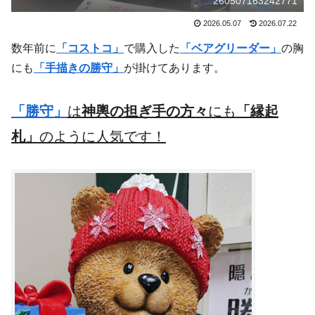
260507163242771
2026.05.07
2026.07.22
数年前に
「コストコ」
で購入した
「ベアグリーダー」
の胸
にも
「手描きの勝守」
が掛けてあります。
「勝守」
は
神輿の担ぎ手の方々
にも
「縁起
札」
のように人気です！