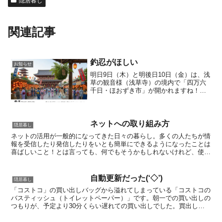
隠居暮し
関連記事
釣忍がほしい
お知らせ
明日9日（木）と明後日10日（金）は、浅
草の観音様（浅草寺）の境内で「四万六
千日・ほおずき市」が開かれますね！と
いう事で、今回「ジェミニさん」に水彩
画風でイメージ画を創作してもらったの
で、アイキャッチ画像にしてみました。
昔から好きな浅草の風...
ネットへの取り組み方
隠居暮し
ネットの活用が一般的になってきた日々の暮らし。多くの人たちが情
報を受信したり発信したりをいとも簡単にできるようになったことは
喜ばしいこと！とは言っても、何でもそうかもしれないけれど、使い
方を間違えると大変なことにもなるものです。後期高齢者の...
自動更新だった(‘◇’)ゞ
隠居暮し
「コストコ」の買い出しバッグから溢れてしまっている「コストコの
バスティッシュ（トイレットペーパー）」です。朝一での買い出しの
つもりが、予定より30分くらい遅れての買い出しでした。買出しと
言うより、年会費の更新期日が今月末だったので、「確定申...