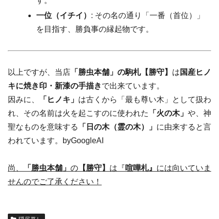
す。
一位（イチイ）
: その名の通り「一番（首位）」
を目指す、勝負事の縁起物です。
以上ですが、当店
「勝虫本舗」の駒札【勝守】
は
国産ヒノ
キに焼き印・新漆の手描き
で出来ています。
因みに、
「ヒノキ」
は
古くから「最も尊い木」として扱わ
れ、その名前は火を起こすのに使われた
「火の木」
や、神
聖なものを意味する
「日の木（霊の木）」
に由来すると言
われています。byGoogleAI
尚、
「勝虫本舗」
の
【勝守】
は『
喧嘩札』
には向いていま
せんのでご了承ください！