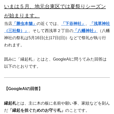
いまは５月、地元台東区では夏祭りシーズン
が始まります。
当店
「勝虫本舗」
の近くでは、
「下谷神社」
、
「浅草神社
（三社祭）」
、そして西浅草２丁目の
「八幡神社」
（八幡
神社の祭礼は5月16日(土)17日(日)）などで祭礼が執り行
われます。
因みに「縁起札」とはと、GoogleAIに問うてみた回答は
以下のとおりです。
【GoogleAIの回答】
縁起札
とは、主に木の板に名前や願い事、家紋などを刻ん
だ
「縁起を担ぐためのお守り札」
のことです。