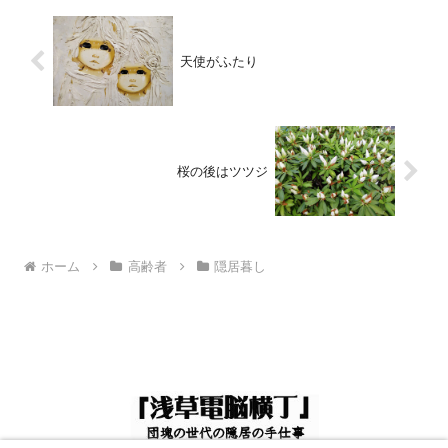
天使がふたり
桜の後はツツジ
ホーム
高齢者
隠居暮し