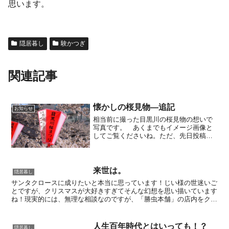
思います。
隠居暮し
験かつぎ
関連記事
懐かしの桜見物—追記
お知らせ
相当前に撮った目黒川の桜見物の想いで
写真です。 あくまでもイメージ画像と
してご覧くださいね。ただ、先日投稿の
アイキャッチ画像を再度添付しますが、
下の花びらはラッキーだったのかも。と
いうのも、この時以来一度も花ごと落ち
ているのを見たことがあり...
来世は。
隠居暮し
サンタクロースに成りたいと本当に思っています！じい様の世迷いご
とですが、クリスマスが大好きすぎてそんな幻想を思い描いています
ね！現実的には、無理な相談なのですが、「勝虫本舗」の店内をクリ
スマスデコレーションにして楽しんでいます。家族の者は冷...
人生百年時代とはいっても！？
隠居暮し