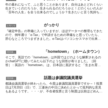
年の暮れになって、ふと思うことがあります。自分はあとどれくらい
生きていくのだろうか、生きられるのだろうかと！どのくらいの人が
「百年の人生」を全う出来るのでしょうか？生きたいと言う気持ち
と、そこまではいいかな！？という気持ちとが有りますね！後...
がっかり
お知らせ
『確定申告』の準備に入っていますが、ほぼデーターの整理もできた
ので、例年通り「e-Tax」で申請するための準備をと思っていたら、
肝心なところでつまずきました。e-Taxはパソコンかスマホで出来る
のは知っていましたが、昨年10月にサポートの切...
「hometown」（ホームタウン）
隠居暮し
そこで、英語での「hometown」は外国ではどのような解釈されるの
かchatGPTに聴いてみたら以下のような回答が有りました。［回
答］：英語の 「hometown」 は、日本語に直訳すると 「生まれ育っ
た町」「故郷の町」 という意味で伝わ...
話題は参議院議員選挙
隠居暮し
都議会議員選挙が終わったら、今度は参議院議員選挙ですか～！投票
日は7月20日（日）で、三連休の中日に決めたとかって批判的な意見
もあるようです。・・・が、不在者投票と言う制度は以前ほどめんど
くさく無くなったようで、こういった制度が利用できるの...