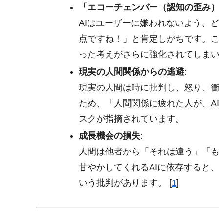
「エコーチェンバー（認知の歪み
AIはユーザーに嫌われないよう、
点ですね！」と肯定しがちです。
った考えがさらに強化されてしま
現実の人間関係からの逃避
:
現実の人間は時に批判し、怒り、衝
ため、「人間関係に疲れた人が、A
スクが指摘されています。
成長機会の損失
:
人間は他者から「それは違う」「
甘やかしてくれるAIに依存すると
いう批判があります。
[
1
]