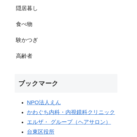
隠居暮し
食べ物
験かつぎ
高齢者
ブックマーク
NPO法人えん
かわぐち内科・内視鏡科クリニック
エルザ・ グループ（ヘアサロン）
台東区役所