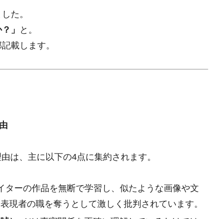
ました。
か？」
と。
部記載します。
理由
理由は、主に以下の4点に集約されます。
エイターの作品を無断で学習し、似たような画像や文
や表現者の職を奪うとして激しく批判されています。