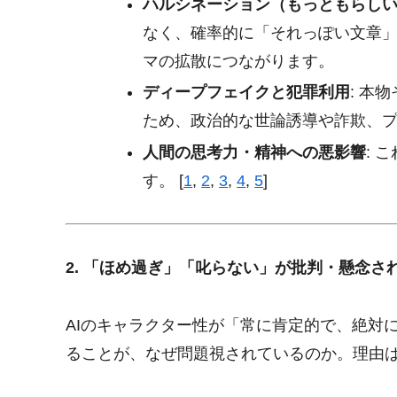
ハルシネーション（もっともらし
なく、確率的に「それっぽい文章
マの拡散につながります。
ディープフェイクと犯罪利用
: 本
ため、政治的な世論誘導や詐欺、
人間の思考力・精神への悪影響
: 
す。
[
1
,
2
,
3
,
4
,
5
]
2. 「ほめ過ぎ」「叱らない」が批判・懸念さ
AIのキャラクター性が「常に肯定的で、絶対
ることが、なぜ問題視されているのか。理由