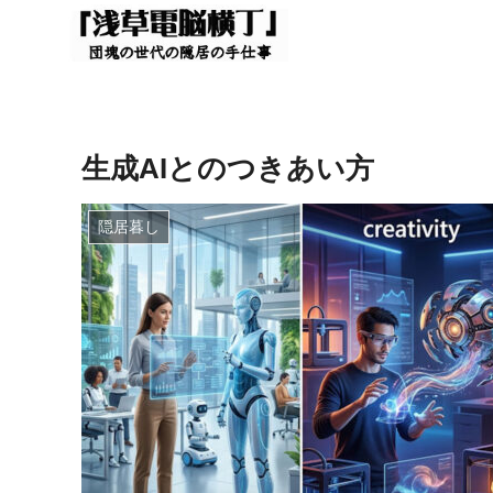
生成AIとのつきあい方
隠居暮し