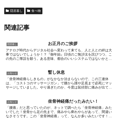
隠居暮し
食べ物
関連記事
お正月のご挨拶
隠居暮し
アナログ時代からデジタル社会へ変わって来ても、人と人との絆は大
事ではないでしょうか！？『御年始』日頃のご無沙汰を詫びつつ、こ
の先のご厚誼を願う。ある意味、都合のいいシステムではないかとも
思います。年明け早々のご挨拶に、ちょっとした御年始を持...
暫し休息
お知らせ
「坐骨神経痛らしきもの」がなかなか治まらないので、この三連休
は、「コストコのマッサージガン」で腰から踵や足底まで必死にマッ
サージしていました。やり過ぎたのか、今度は鼠径部に痛みが出てき
て、時折“ズキーン”と飛び上がるくらいの痛みが有ります(...
坐骨神経痛だったみたい！
お知らせ
「腰痛」だと思っていたのが、ネットで調べたら「坐骨神経痛」みた
いでした！坐骨から足の先まで、痛みやら痺れやらがあって、間違い
なさそうです。この「坐骨神経痛」って、なんか多いみたいです！