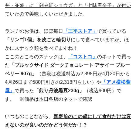
丼・並盛」に「刻み紅ショウガ」と「七味唐辛子」が付い
て
いたので美味しくいただきました。
ランチのお供は、ほぼ毎日
「三平ストア」
で買っている
「リンゴ1個」を皮ごと輪切り
にして食べていますが、ほ
かにスナック類を食べてますね！
ここのところのスナックは、
「コストコ」
のネットで買っ
た
「ブルックサイド ダークチョコレート アサイー ブルー
ベリー 907g」
（普段は税送料込み2,898円が4月20日から
4月26日まで580円引きの2,318円らしい）や
「アメ横松葉
屋」
で買った
「煎り丹波黒豆230g」
（税込900円）で
す。 ※価格は本日各店のネットで確認
いつものことながら、
喜寿前のこの歳にして食欲だけは衰
えないのが良いのだかどう何だか！？