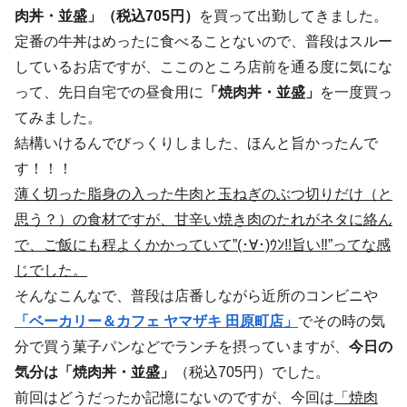
肉丼・並盛」（税込705円）
を買って出勤してきました。
定番の牛丼はめったに食べることないので、普段はスルー
しているお店ですが、ここのところ店前を通る度に気にな
って、先日自宅での昼食用に
「焼肉丼・並盛」
を一度買っ
てみました。
結構いけるんでびっくりしました、ほんと旨かったんで
す！！！
薄く切った脂身の入った牛肉と玉ねぎのぶつ切りだけ（と
思う？）の食材ですが、甘辛い焼き肉のたれがネタに絡ん
で、ご飯にも程よくかかっていて”(･∀･)ｳﾝ!!旨い‼”ってな感
じでした。
そんなこんなで、普段は店番しながら近所のコンビニや
「ベーカリー＆カフェ ヤマザキ 田原町店」
でその時の気
分で買う菓子パンなどでランチを摂っていますが、
今日の
気分は「焼肉丼・並盛」
（税込705円）でした。
前回はどうだったか記憶にないのですが、今回は
「焼肉