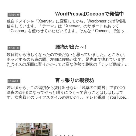
YouTube観ていると「坐骨神経痛を治す」関連の配信の...
WordPressはCocoonで発信中
お知らせ
独自ドメインを「Xserver」に変更してから、Wordpressでの情報発
信をしています。「テーマ」は「Xserver」のサポートもあって
「Cocoon」を使わせていただいてます。そんな「Cocoon」で創って
いる「浅草電脳横丁」ですが、...
腰痛が出た～!
お知らせ
数日前から涼しくなったので楽だな~と思っていました。ところが、
ホッとするのも束の間、左側に腰痛が出て、足先まで痺れています
(*_*;イスの座面に寄りかかってと変な体勢で趣味の「テレビ鑑賞」し
ていたからか、目の霞だけではなく、腰痛迄・・・(´...
宵っ張りの朝寝坊
隠居暮し
若い頃から、この習慣から抜け出せない「浅草のご隠居」です('◇')ゞ
深夜の2時頃になってやっと眠りにつくって言うことはしばしばで
す。女房殿とのライフスタイルの違いだし、テレビ番組（YouTube＆
ケーブルテレビも含みます）の好みの違いでもあ...