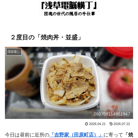
２度目の「焼肉丼・並盛」
隠居暮し
260708114951947
2026.04.21
2026.07.22
今日は昼前に近所の
「吉野家（田原町店）」
に寄って
「焼