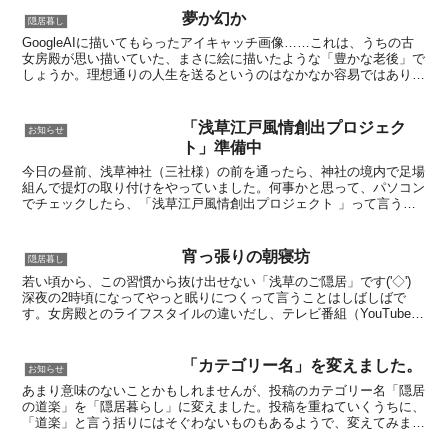
夢か幻か
隠居暮し
GoogleAIに描いてもらったアイキャッチ画像……これは、うちの古
女房殿が思い描いていた、まさに絵に描いたような「豊かな老後」で
しょうか。理想通りの人生を送るというのはなかなか容易ではありま
せんが、先人の知恵を活かしきれなかったのは、我な...
「浅草江戸風情創出プロジェク
お知らせ
ト」準備中
今日の昼前、浅草神社（三社様）の前を通ったら、神社の境内で足場
組んで提灯の取り付けをやっていました。何事かと思って、パソコン
でチェックしたら、「浅草江戸風情創出プロジェクト 」って言うの
を東京都の「 江戸情緒あふれる景観創出事業」を活用して...
宵っ張りの朝寝坊
隠居暮し
若い頃から、この習慣から抜け出せない「浅草のご隠居」です('◇')ゞ
深夜の2時頃になってやっと眠りにつくって言うことはしばしばで
す。女房殿とのライフスタイルの違いだし、テレビ番組（YouTube＆
ケーブルテレビも含みます）の好みの違いでもあ...
「カテゴリー名」を変えました。
お知らせ
あまり意味のないことかもしれませんが、投稿のカテゴリー名「隠居
の道楽」を「隠居暮らし」に変えました。投稿を重ねていくうちに、
「道楽」と言う括りにはそぐわないものもあるようで、変えてみまし
た。今日からは、『隠居暮し』として進めていくつもりなの...