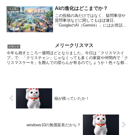
AIの進化はどこまでか？
隠居暮し
この投稿の為だけではなく、疑問事項や
質問事項などに関してもほぼ連日、
「GoogleのAI（Gemini）」にはお世話に
なっています。とても便利で大助かりで
すが、このままただ便利だと喜んでいて
良いのかな・・・とも思ってはいます。
そこで、「Go...
メリークリスマス
お知らせ
今年も残すところ一週間ほどとなりました。今日は「クリスマスイ
ブ」で、「クリスチャン」じゃなくっても多くの家庭や仲間内で「ク
リスマスケーキ」を囲んでの団らんが有るのでしょうか！色々な都合
で「一人ぼっちのクリスマス」もこれはこれで有りなのかもし...
福が残っていたか！
windows10の無償延長だから？