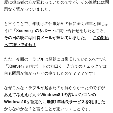
度に担当者の方が変わっていたのですが、その連携には問
題なく繋がっていました。
と言うことで、年明けの仕事始めの日に全く昨年と同じよ
うに
「Xserver」のサポート
に問い合わせをしたところ、
その日の晩には回答メールが届いていました
。
この対応
って凄いですね！
ただ、今回のトラブルは翌朝には復旧していたのですが、
「Xserver」のサポートの方曰く、先方でのチェックでは
何も問題が無かったとの事でしたので？？？です！
なぜこんなトラブルが起きたのか解らなかったのですが、
あえて考ええば
元々Windows8.1の古いパソコンの
Windows10
を暫定的に
無償1年延長サービスを利用
した
からなのかな？と言うことが思いつくことです。